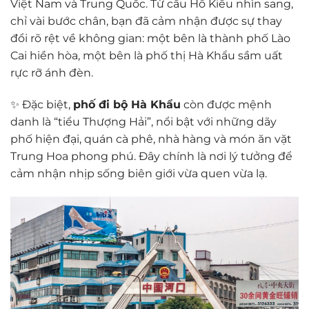
Việt Nam và Trung Quốc. Từ cầu Hồ Kiều nhìn sang,
chỉ vài bước chân, bạn đã cảm nhận được sự thay
đổi rõ rệt về không gian: một bên là thành phố Lào
Cai hiền hòa, một bên là phố thị Hà Khẩu sầm uất
rực rỡ ánh đèn.
✨ Đặc biệt,
phố đi bộ Hà Khẩu
còn được mệnh
danh là “tiểu Thượng Hải”, nổi bật với những dãy
phố hiện đại, quán cà phê, nhà hàng và món ăn vặt
Trung Hoa phong phú. Đây chính là nơi lý tưởng để
cảm nhận nhịp sống biên giới vừa quen vừa lạ.