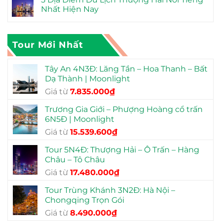
Nhất Hiện Nay
Tour Mới Nhất
Tây An 4N3Đ: Lăng Tần – Hoa Thanh – Bất
Dạ Thành | Moonlight
Giá
Giá
Giá từ
7.835.000
₫
gốc
hiện
Trương Gia Giới – Phượng Hoàng cổ trấn
là:
tại
6N5Đ | Moonlight
12.990.000₫.
là:
Giá
Giá
Giá từ
15.539.600
₫
7.835.000₫.
gốc
hiện
Tour 5N4Đ: Thượng Hải – Ô Trấn – Hàng
là:
tại
Châu – Tô Châu
23.990.000₫.
là:
Giá
Giá
Giá từ
17.480.000
₫
15.539.600₫.
gốc
hiện
Tour Trùng Khánh 3N2Đ: Hà Nội –
là:
tại
Chongqing Trọn Gói
22.900.000₫.
là:
Giá
Giá
Giá từ
8.490.000
₫
17.480.000₫.