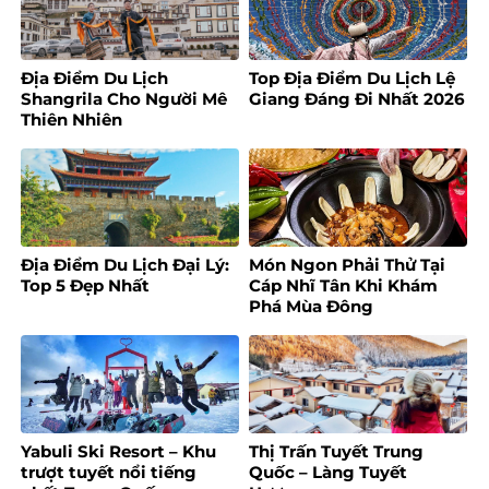
Địa Điểm Du Lịch
Top Địa Điểm Du Lịch Lệ
Shangrila Cho Người Mê
Giang Đáng Đi Nhất 2026
Thiên Nhiên
Địa Điểm Du Lịch Đại Lý:
Món Ngon Phải Thử Tại
Top 5 Đẹp Nhất
Cáp Nhĩ Tân Khi Khám
Phá Mùa Đông
Yabuli Ski Resort – Khu
Thị Trấn Tuyết Trung
trượt tuyết nổi tiếng
Quốc – Làng Tuyết