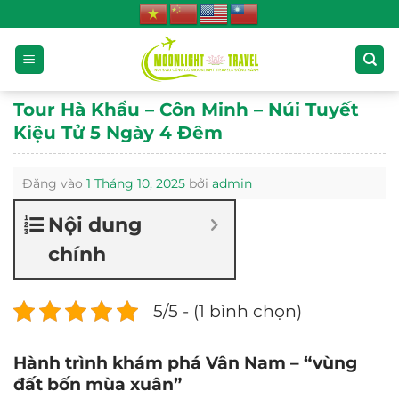
Bỏ
qua
nội
dung
Tour Hà Khẩu – Côn Minh – Núi Tuyết
Kiệu Tử 5 Ngày 4 Đêm
Đăng vào
1 Tháng 10, 2025
bởi
admin
Nội dung
chính
5/5 - (1 bình chọn)
Hành trình khám phá Vân Nam – “vùng
đất bốn mùa xuân”