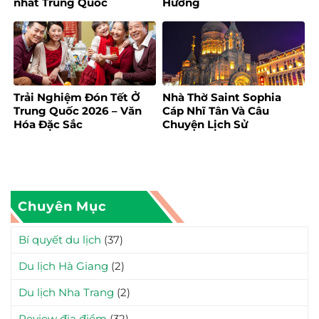
nhất Trung Quốc
Hương
Trải Nghiệm Đón Tết Ở
Nhà Thờ Saint Sophia
Trung Quốc 2026 – Văn
Cáp Nhĩ Tân Và Câu
Hóa Đặc Sắc
Chuyện Lịch Sử
Chuyên Mục
Bí quyết du lịch
(37)
Du lịch Hà Giang
(2)
Du lịch Nha Trang
(2)
Review địa điểm
(32)