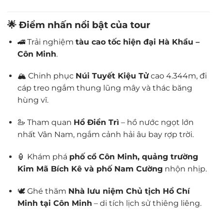
🌟 Điểm nhấn nổi bật của tour
🚄 Trải nghiệm
tàu cao tốc hiện đại Hà Khẩu –
Côn Minh
.
🏔️ Chinh phục
Núi Tuyết Kiệu Tử
cao 4.344m, đi
cáp treo ngắm thung lũng mây và thác băng
hùng vĩ.
🦢 Tham quan
Hồ Điền Trì
– hồ nước ngọt lớn
nhất Vân Nam, ngắm cảnh hải âu bay rợp trời.
🏮 Khám phá
phố cổ Côn Minh, quảng trường
Kim Mã Bích Kê và phố Nam Cường
nhộn nhịp.
🕊️ Ghé thăm
Nhà lưu niệm Chủ tịch Hồ Chí
Minh tại Côn Minh
– di tích lịch sử thiêng liêng.