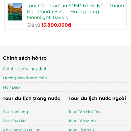
gốc
hiện
Tour Cửu Trại Câu 6N5Đ từ Hà Nội – Thành
là:
tại
Đô – Panda Base – Hoàng Long |
13.990.000₫.
là:
Moonlight Travels
8.490.000₫.
Giá
Giá
Giá từ
15.800.000
₫
gốc
hiện
là:
tại
23.990.000₫.
là:
15.800.000₫.
Chính sách hỗ trợ
Chính sách và quy định
Hướng dẫn thanh toán
Hỏi/ Đáp
Tour du lịch trong nước
Tour du lịch nước ngoài
Tour Hạ Long
Tour Cáp Nhĩ Tân
Tour Tây Bắc
Tour Côn Minh
Nha Trang & Đà Lạt
Tour Hà Khẩu