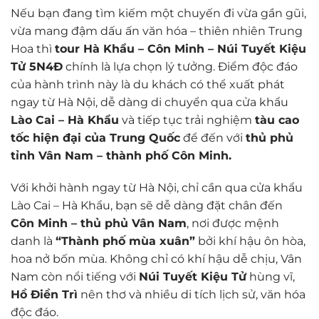
Nếu bạn đang tìm kiếm một chuyến đi vừa gần gũi,
vừa mang đậm dấu ấn văn hóa – thiên nhiên Trung
Hoa thì
tour Hà Khẩu – Côn Minh – Núi Tuyết Kiệu
Tử 5N4Đ
chính là lựa chọn lý tưởng. Điểm độc đáo
của hành trình này là du khách có thể xuất phát
ngay từ Hà Nội, dễ dàng di chuyển qua cửa khẩu
Lào Cai – Hà Khẩu
và tiếp tục trải nghiệm
tàu cao
tốc hiện đại của Trung Quốc
để đến với
thủ phủ
tỉnh Vân Nam – thành phố Côn Minh.
Với khởi hành ngay từ Hà Nội, chỉ cần qua cửa khẩu
Lào Cai – Hà Khẩu, bạn sẽ dễ dàng đặt chân đến
Côn Minh – thủ phủ Vân Nam
, nơi được mệnh
danh là
“Thành phố mùa xuân”
bởi khí hậu ôn hòa,
hoa nở bốn mùa. Không chỉ có khí hậu dễ chịu, Vân
Nam còn nổi tiếng với
Núi Tuyết Kiệu Tử
hùng vĩ,
Hồ Điền Trì
nên thơ và nhiều di tích lịch sử, văn hóa
độc đáo.