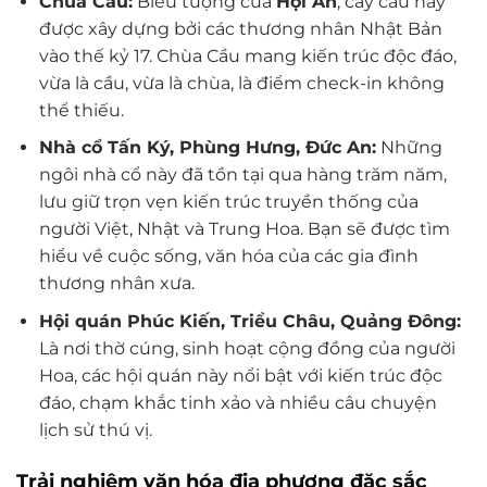
Chùa Cầu:
Biểu tượng của
Hội An
, cây cầu này
được xây dựng bởi các thương nhân Nhật Bản
vào thế kỷ 17. Chùa Cầu mang kiến trúc độc đáo,
vừa là cầu, vừa là chùa, là điểm check-in không
thể thiếu.
Nhà cổ Tấn Ký, Phùng Hưng, Đức An:
Những
ngôi nhà cổ này đã tồn tại qua hàng trăm năm,
lưu giữ trọn vẹn kiến trúc truyền thống của
người Việt, Nhật và Trung Hoa. Bạn sẽ được tìm
hiểu về cuộc sống, văn hóa của các gia đình
thương nhân xưa.
Hội quán Phúc Kiến, Triều Châu, Quảng Đông:
Là nơi thờ cúng, sinh hoạt cộng đồng của người
Hoa, các hội quán này nổi bật với kiến trúc độc
đáo, chạm khắc tinh xảo và nhiều câu chuyện
lịch sử thú vị.
Trải nghiệm văn hóa địa phương đặc sắc