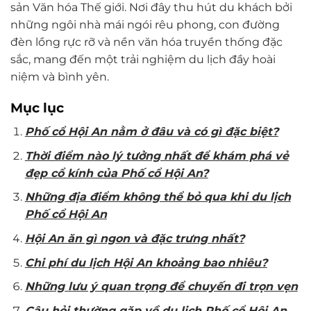
sản Văn hóa Thế giới. Nơi đây thu hút du khách bởi
những ngôi nhà mái ngói rêu phong, con đường
đèn lồng rực rỡ và nền văn hóa truyền thống đặc
sắc, mang đến một trải nghiệm du lịch đầy hoài
niệm và bình yên.
Mục lục
Phố cổ Hội An nằm ở đâu và có gì đặc biệt?
Thời điểm nào lý tưởng nhất để khám phá vẻ
đẹp cổ kính của Phố cổ Hội An?
Những địa điểm không thể bỏ qua khi du lịch
Phố cổ Hội An
Hội An ăn gì ngon và đặc trưng nhất?
Chi phí du lịch Hội An khoảng bao nhiêu?
Những lưu ý quan trọng để chuyến đi trọn vẹn
Câu hỏi thường gặp về du lịch Phố cổ Hội An