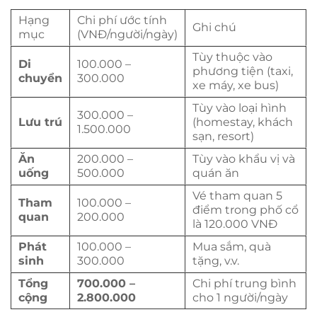
Hạng
Chi phí ước tính
Ghi chú
mục
(VNĐ/người/ngày)
Tùy thuộc vào
Di
100.000 –
phương tiện (taxi,
chuyển
300.000
xe máy, xe bus)
Tùy vào loại hình
300.000 –
Lưu trú
(homestay, khách
1.500.000
sạn, resort)
Ăn
200.000 –
Tùy vào khẩu vị và
uống
500.000
quán ăn
Vé tham quan 5
Tham
100.000 –
điểm trong phố cổ
quan
200.000
là 120.000 VNĐ
Phát
100.000 –
Mua sắm, quà
sinh
300.000
tặng, v.v.
Tổng
700.000 –
Chi phí trung bình
cộng
2.800.000
cho 1 người/ngày