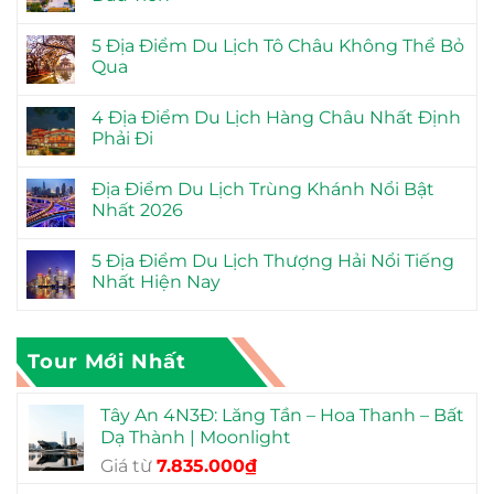
5 Địa Điểm Du Lịch Tô Châu Không Thể Bỏ
Qua
4 Địa Điểm Du Lịch Hàng Châu Nhất Định
Phải Đi
Địa Điểm Du Lịch Trùng Khánh Nổi Bật
Nhất 2026
5 Địa Điểm Du Lịch Thượng Hải Nổi Tiếng
Nhất Hiện Nay
Tour Mới Nhất
Tây An 4N3Đ: Lăng Tần – Hoa Thanh – Bất
Dạ Thành | Moonlight
Giá
Giá
Giá từ
7.835.000
₫
gốc
hiện