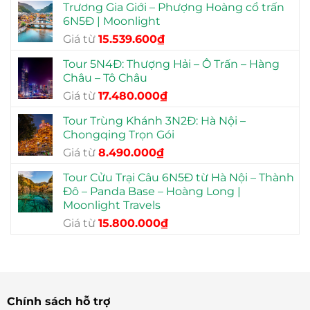
Trương Gia Giới – Phượng Hoàng cổ trấn
là:
tại
6N5Đ | Moonlight
12.990.000₫.
là:
Giá
Giá
Giá từ
15.539.600
₫
7.835.000₫.
gốc
hiện
Tour 5N4Đ: Thượng Hải – Ô Trấn – Hàng
là:
tại
Châu – Tô Châu
23.990.000₫.
là:
Giá
Giá
Giá từ
17.480.000
₫
15.539.600₫.
gốc
hiện
Tour Trùng Khánh 3N2Đ: Hà Nội –
là:
tại
Chongqing Trọn Gói
22.900.000₫.
là:
Giá
Giá
Giá từ
8.490.000
₫
17.480.000₫.
gốc
hiện
Tour Cửu Trại Câu 6N5Đ từ Hà Nội – Thành
là:
tại
Đô – Panda Base – Hoàng Long |
13.990.000₫.
là:
Moonlight Travels
8.490.000₫.
Giá
Giá
Giá từ
15.800.000
₫
gốc
hiện
là:
tại
23.990.000₫.
là:
15.800.000₫.
Chính sách hỗ trợ