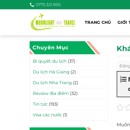
Bỏ
0775.321.995
qua
nội
TRANG CHỦ
GIỚI 
dung
Khá
Chuyên Mục
Bí quyết du lịch
(37)
Đăng
Du lịch Hà Giang
(2)
Du lịch Nha Trang
(2)
Review địa điểm
(32)
Tin tức
(193)
Visa các nước
(1)
Muốn 