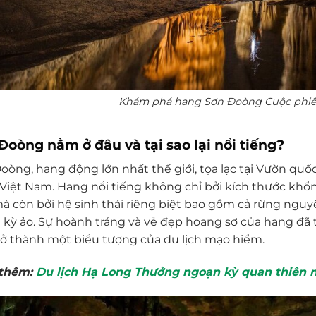
Khám phá hang Sơn Đoòng Cuộc phiêu
Đoòng nằm ở đâu và tại sao lại nổi tiếng?
oòng, hang động lớn nhất thế giới, tọa lạc tại Vườn qu
 Việt Nam. Hang nổi tiếng không chỉ bởi kích thước khổ
 mà còn bởi hệ sinh thái riêng biệt bao gồm cả rừng ng
i kỳ ảo. Sự hoành tráng và vẻ đẹp hoang sơ của hang đã t
rở thành một biểu tượng của du lịch mạo hiểm.
thêm:
Du lịch Hạ Long Thưởng ngoạn kỳ quan thiên n