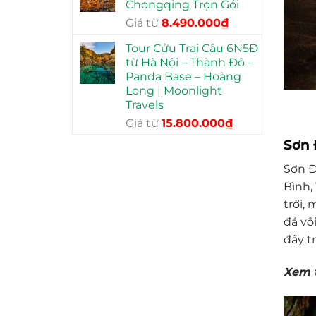
Chongqing Trọn Gói
17.480.000₫.
Giá
Giá
Giá từ
8.490.000
₫
gốc
hiện
Tour Cửu Trại Câu 6N5Đ
là:
tại
từ Hà Nội – Thành Đô –
13.990.000₫.
là:
Panda Base – Hoàng
8.490.000₫.
Long | Moonlight
Travels
Giá
Giá
Giá từ
15.800.000
₫
gốc
hiện
Sơn 
là:
tại
23.990.000₫.
là:
Sơn Đ
15.800.000₫.
Bình,
trời,
đá vô
đây t
Xem 