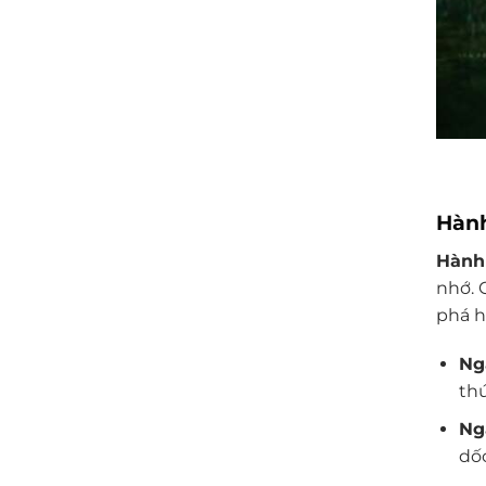
Hành
Hành
nhớ. 
phá h
Ng
thứ
Ng
dố