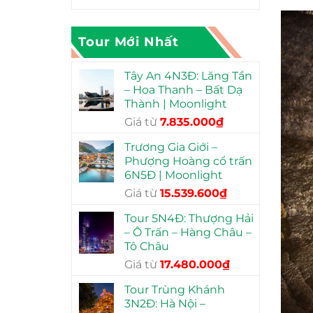
Tour Mới Nhất
Tây An 4N3Đ: Lăng Tần
– Hoa Thanh – Bất Dạ
Thành | Moonlight
Giá
Giá
Giá từ
7.835.000
₫
gốc
hiện
Trương Gia Giới –
là:
tại
Phượng Hoàng cổ trấn
12.990.000₫.
là:
6N5Đ | Moonlight
7.835.000₫.
Giá
Giá
Giá từ
15.539.600
₫
gốc
hiện
Tour 5N4Đ: Thượng Hải
là:
tại
– Ô Trấn – Hàng Châu –
23.990.000₫.
là:
Tô Châu
15.539.600₫.
Giá
Giá
Giá từ
17.480.000
₫
gốc
hiện
Tour Trùng Khánh
là:
tại
3N2Đ: Hà Nội –
22.900.000₫.
là: