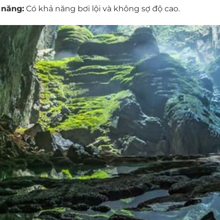
 năng:
Có khả năng bơi lội và không sợ độ cao.