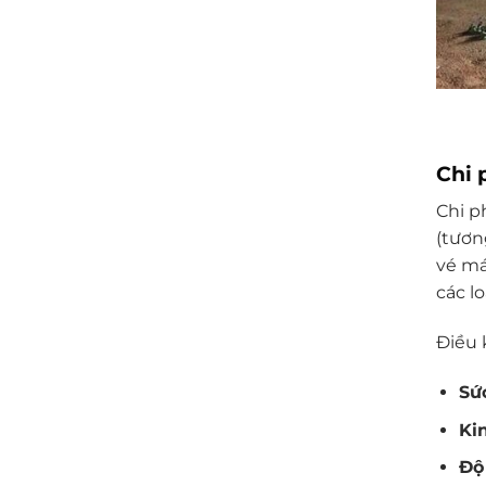
Chi 
Chi p
(tươn
vé má
các l
Điều 
Sứ
Ki
Độ 