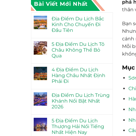
phá h
Bài Viết Mới Nhất
thân 
Địa Điểm Du Lịch Bắc
Bạn s
Kinh Cho Chuyến Đi
Đầu Tiên
Nhưng
cánh 
5 Địa Điểm Du Lịch Tô
Mỗi b
Châu Không Thể Bỏ
khổng
Qua
Mục 
4 Địa Điểm Du Lịch
Hàng Châu Nhất Định
Sơn
Phải Đi
Chi
Địa Điểm Du Lịch Trùng
Hà
Khánh Nổi Bật Nhất
2026
Nh
Nh
5 Địa Điểm Du Lịch
Thượng Hải Nổi Tiếng
Câ
Nhất Hiện Nay