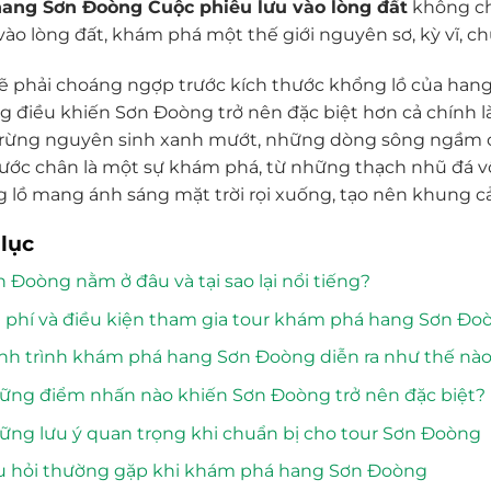
ang Sơn Đoòng Cuộc phiêu lưu vào lòng đất
không ch
vào lòng đất, khám phá một thế giới nguyên sơ, kỳ vĩ, c
ẽ phải choáng ngợp trước kích thước khổng lồ của hang
 điều khiến Sơn Đoòng trở nên đặc biệt hơn cả chính là
rừng nguyên sinh xanh mướt, những dòng sông ngầm chả
ước chân là một sự khám phá, từ những thạch nhũ đá vô
 lồ mang ánh sáng mặt trời rọi xuống, tạo nên khung cả
lục
 Đoòng nằm ở đâu và tại sao lại nổi tiếng?
 phí và điều kiện tham gia tour khám phá hang Sơn Đoò
nh trình khám phá hang Sơn Đoòng diễn ra như thế nà
ững điểm nhấn nào khiến Sơn Đoòng trở nên đặc biệt?
ững lưu ý quan trọng khi chuẩn bị cho tour Sơn Đoòng
u hỏi thường gặp khi khám phá hang Sơn Đoòng