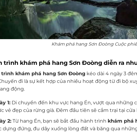
Khám phá hang Sơn Đoòng Cuộc phiêu
 trình khám phá hang Sơn Đoòng diễn ra như
 trình khám phá hang Sơn Đoòng
kéo dài 4 ngày 3 đê
Chuyến đi là sự kết hợp của nhiều hoạt động từ đi bộ xuy
ang động.
ày 1:
Di chuyển đến khu vực hang Én, vượt qua những co
c vẻ đẹp của rừng già. Đêm đầu tiên sẽ cắm trại tại cửa
ày 2:
Từ hang Én, bạn sẽ bắt đầu hành trình
khám phá 
c dựng đứng, đu dây xuống lòng đất và băng qua nhữn