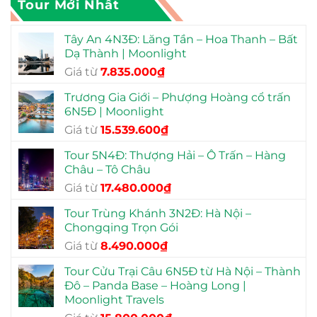
Tour Mới Nhất
Tây An 4N3Đ: Lăng Tần – Hoa Thanh – Bất
Dạ Thành | Moonlight
Giá
Giá
Giá từ
7.835.000
₫
gốc
hiện
Trương Gia Giới – Phượng Hoàng cổ trấn
là:
tại
6N5Đ | Moonlight
12.990.000₫.
là:
Giá
Giá
Giá từ
15.539.600
₫
7.835.000₫.
gốc
hiện
Tour 5N4Đ: Thượng Hải – Ô Trấn – Hàng
là:
tại
Châu – Tô Châu
23.990.000₫.
là:
Giá
Giá
Giá từ
17.480.000
₫
15.539.600₫.
gốc
hiện
Tour Trùng Khánh 3N2Đ: Hà Nội –
là:
tại
Chongqing Trọn Gói
22.900.000₫.
là:
Giá
Giá
Giá từ
8.490.000
₫
17.480.000₫.
gốc
hiện
Tour Cửu Trại Câu 6N5Đ từ Hà Nội – Thành
là:
tại
Đô – Panda Base – Hoàng Long |
13.990.000₫.
là:
Moonlight Travels
8.490.000₫.