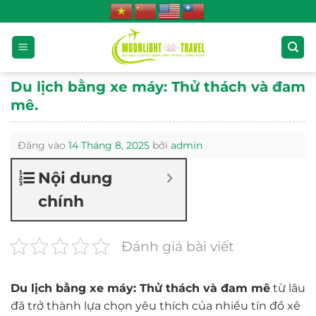
Bỏ
qua
nội
dung
Du lịch bằng xe máy: Thử thách và đam
mê.
Đăng vào
14 Tháng 8, 2025
bởi
admin
Nội dung
chính
Đánh giá bài viết
Du lịch bằng xe máy: Thử thách và đam mê
từ lâu
đã trở thành lựa chọn yêu thích của nhiều tín đồ xê